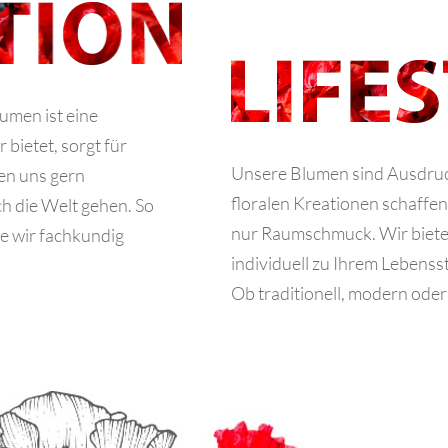
umen ist eine
 bietet, sorgt für
Unsere Blumen sind Ausdruck
sen uns gern
floralen Kreationen schaffen
ch die Welt gehen. So
nur Raumschmuck. Wir bieten 
die wir fachkundig
individuell zu Ihrem Lebensst
Ob traditionell, modern oder