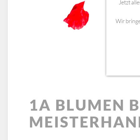
Jetzt al
Wir bring
1A BLUMEN B
MEISTER­HA