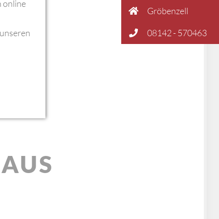
 online
Gröbenzell
 unseren
08142 - 570463
 AUS