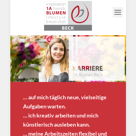
… auf mich täglich neue, vielseitige
Aufgaben warten.
… ich kreativ arbeiten und mich
künstlerisch ausleben kann.
… meine Arbeitszeiten flexibel und