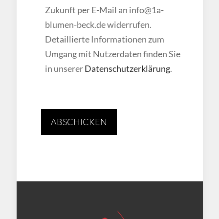
Zukunft per E-Mail an info@1a-
blumen-beck.de widerrufen.
Detaillierte Informationen zum
Umgang mit Nutzerdaten finden Sie
in unserer
Datenschutzerklärung
.
Bitte lasse dieses Feld leer.
Bitte lasse dieses Feld leer.