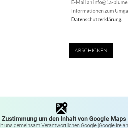
E-Mail an info@1a-blumen
Informationen zum Umgang
Datenschutzerklärung
.
Bitte lasse dieses Feld leer.
Bitte lasse dieses Feld leer.
e Zustimmung um den Inhalt von Google Maps 
it uns gemeinsam Verantwortlichen Google [Google Ireland